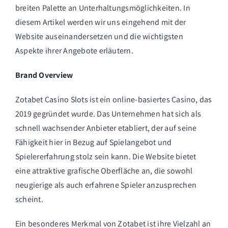
breiten Palette an Unterhaltungsmöglichkeiten. In
diesem Artikel werden wir uns eingehend mit der
Website auseinandersetzen und die wichtigsten
Aspekte ihrer Angebote erläutern.
Brand Overview
Zotabet Casino Slots ist ein online-basiertes Casino, das
2019 gegründet wurde. Das Unternehmen hat sich als
schnell wachsender Anbieter etabliert, der auf seine
Fähigkeit
hier
in Bezug auf Spielangebot und
Spielererfahrung stolz sein kann. Die Website bietet
eine attraktive grafische Oberfläche an, die sowohl
neugierige als auch erfahrene Spieler anzusprechen
scheint.
Ein besonderes Merkmal von Zotabet ist ihre Vielzahl an