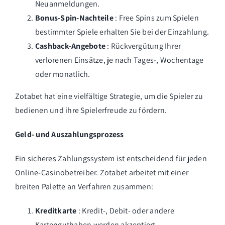
Neuanmeldungen.
Bonus-Spin-Nachteile
: Free Spins zum Spielen
bestimmter Spiele erhalten Sie bei der Einzahlung.
Cashback-Angebote
: Rückvergütung Ihrer
verlorenen Einsätze, je nach Tages-, Wochentage
oder monatlich.
Zotabet hat eine vielfältige Strategie, um die Spieler zu
bedienen und ihre Spielerfreude zu fördern.
Geld- und Auszahlungsprozess
Ein sicheres Zahlungssystem ist entscheidend für jeden
Online-Casinobetreiber. Zotabet arbeitet mit einer
breiten Palette an Verfahren zusammen:
Kreditkarte
: Kredit-, Debit- oder andere
Kartenguthaben werden akzeptiert.