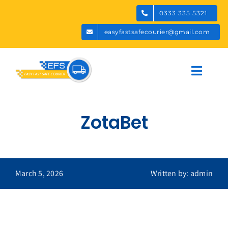
Skip
0333 335 5321
to
easyfastsafecourier@gmail.com
content
Toggl
Navig
Home
ZotaBet
Services
About Us
March 5, 2026
Written by: admin
Contact Us