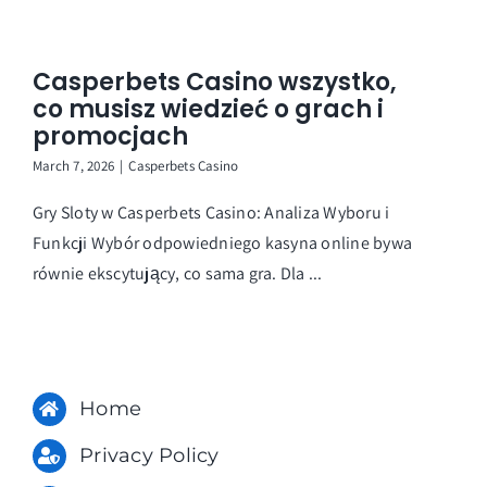
Casperbets Casino wszystko,
co musisz wiedzieć o grach i
promocjach
March 7, 2026
|
Casperbets Casino
Gry Sloty w Casperbets Casino: Analiza Wyboru i
Funkcji Wybór odpowiedniego kasyna online bywa
równie ekscytujący, co sama gra. Dla ...
Home
Privacy Policy